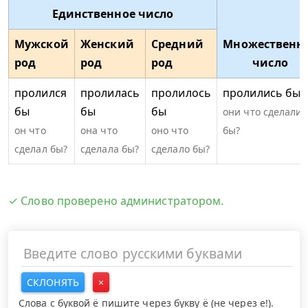
Единственное число
Мужской
Женский
Средний
Множественн
род
род
род
число
пролился
пролилась
пролилось
пролились бы
бы
бы
бы
они что сделали
он что
она что
оно что
бы?
сделал бы?
сделала бы?
сделало бы?
✓ Слово проверено администратором.
СКЛОНЯТЬ
×
Слова с буквой ё пишите через букву ё (не через е!).