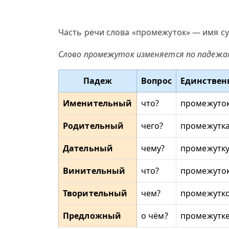
Часть речи слова «промежуток» — имя су
Слово промежуток изменяется по падежа
Падеж
Вопрос
Единствен
Именительный
что?
промежуто
Родительный
чего?
промежутк
Дательный
чему?
промежутк
Винительный
что?
промежуто
Творительный
чем?
промежутк
Предложный
о чём?
промежутк