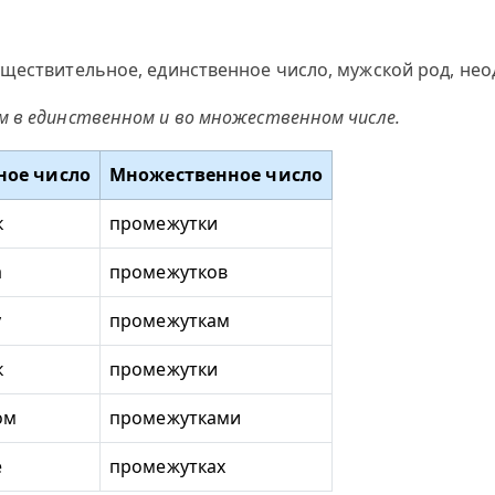
ществительное, единственное число, мужской род, нео
м в единственном и во множественном числе.
ное число
Множественное число
к
промежутки
а
промежутков
у
промежуткам
к
промежутки
ом
промежутками
е
промежутках