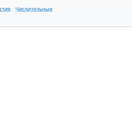
стия
Числительные