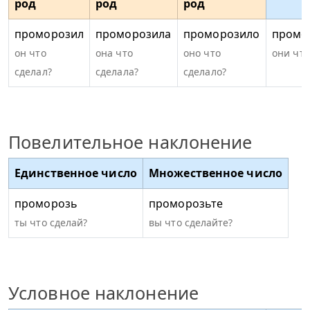
род
род
род
ч
проморозил
проморозила
проморозило
промо
он что
она что
оно что
они что
сделал?
сделала?
сделало?
Повелительное наклонение
Единственное число
Множественное число
проморозь
проморозьте
ты что сделай?
вы что сделайте?
Условное наклонение