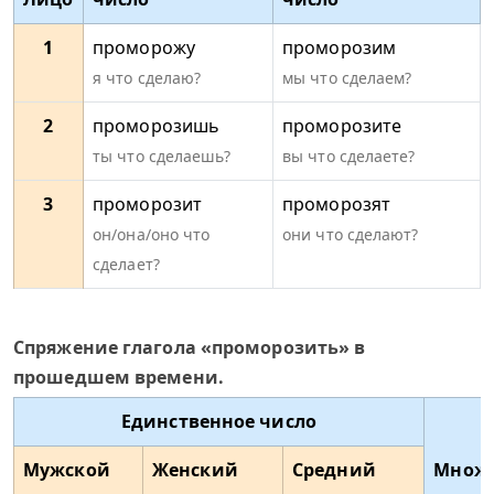
1
проморожу
проморозим
я что сделаю?
мы что сделаем?
2
проморозишь
проморозите
ты что сделаешь?
вы что сделаете?
3
проморозит
проморозят
он/она/оно что
они что сделают?
сделает?
Спряжение глагола «проморозить» в
прошедшем времени.
Единственное число
Мужской
Женский
Средний
Множе