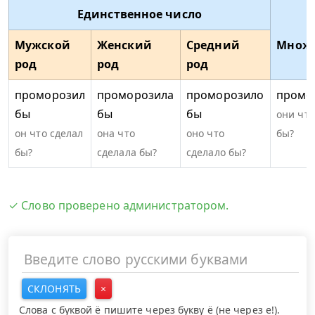
Единственное число
Мужской
Женский
Средний
Множе
род
род
род
ч
проморозил
проморозила
проморозило
промо
бы
бы
бы
они что
он что сделал
она что
оно что
бы?
бы?
сделала бы?
сделало бы?
✓ Слово проверено администратором.
СКЛОНЯТЬ
×
Слова с буквой ё пишите через букву ё (не через е!).