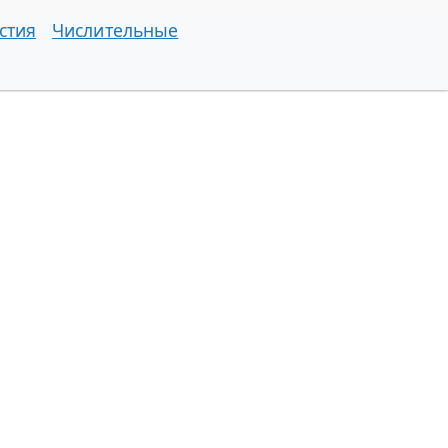
стия
Числительные