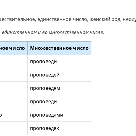
ествительное, единственное число, женский род, неоду
в единственном и во множественном числе.
ное число
Множественное число
проповеди
проповедей
проповедям
проповеди
ю
проповедями
проповедях