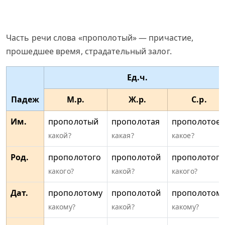
Часть речи слова «прополотый» — причастие,
прошедшее время, страдательный залог.
Ед.ч.
Падеж
М.р.
Ж.р.
С.р.
Им.
прополотый
прополотая
прополотое
какой?
какая?
какое?
Род.
прополотого
прополотой
прополотого
какого?
какой?
какого?
Дат.
прополотому
прополотой
прополотом
какому?
какой?
какому?