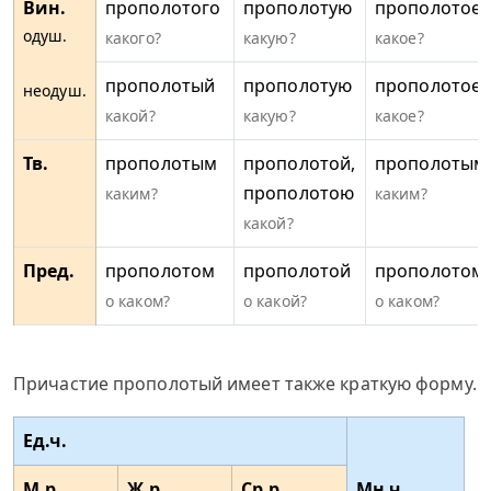
Вин.
прополотого
прополотую
прополотое
одуш.
какого?
какую?
какое?
прополотый
прополотую
прополотое
неодуш.
какой?
какую?
какое?
Тв.
прополотым
прополотой,
прополотым
прополотою
каким?
каким?
какой?
Пред.
прополотом
прополотой
прополотом
о каком?
о какой?
о каком?
Причастие прополотый имеет также краткую форму.
Ед.ч.
М.р.
Ж.р.
Ср.р.
Мн.ч.