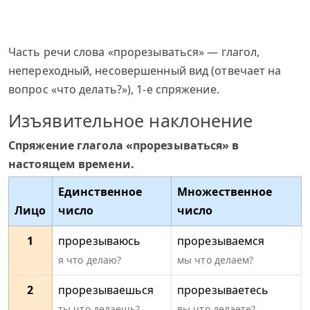
Часть речи слова «прорезываться» — глагол,
непереходный, несовершенный вид (отвечает на
вопрос «что делать?»), 1-е спряжение.
Изъявительное наклонение
Спряжение глагола «прорезываться» в
настоящем времени.
Единственное
Множественное
Лицо
число
число
1
прорезываюсь
прорезываемся
я что делаю?
мы что делаем?
2
прорезываешься
прорезываетесь
ты что делаешь?
вы что делаете?