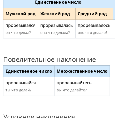
Единственное число
Мужской род
Женский род
Средний род
прорезывался
прорезывалась
прорезывалось
п
он что делал?
она что делала?
оно что делало?
о
Повелительное наклонение
Единственное число
Множественное число
прорезывайся
прорезывайтесь
ты что делай?
вы что делайте?
Условное наклонение