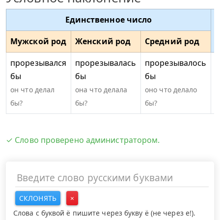
Единственное число
Мужской род
Женский род
Средний род
прорезывался
прорезывалась
прорезывалось
п
бы
бы
бы
он что делал
она что делала
оно что делало
о
бы?
бы?
бы?
✓ Слово проверено администратором.
СКЛОНЯТЬ
×
Слова с буквой ё пишите через букву ё (не через е!).