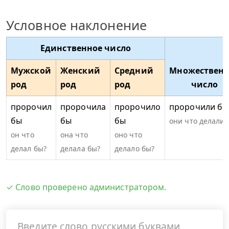
Условное наклонение
Единственное число
Мужской
Женский
Средний
Множественн
род
род
род
число
пророчил
пророчила
пророчило
пророчили бы
бы
бы
бы
они что делали 
он что
она что
оно что
делал бы?
делала бы?
делало бы?
✓ Слово проверено администратором.