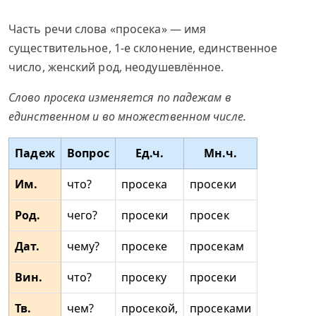
Часть речи слова «просека» — имя
существительное, 1-е склонение, единственное
число, женский род, неодушевлённое.
Слово просека изменяется по падежам в
единственном и во множественном числе.
Падеж
Вопрос
Ед.ч.
Мн.ч.
Им.
что?
просека
просеки
Род.
чего?
просеки
просек
Дат.
чему?
просеке
просекам
Вин.
что?
просеку
просеки
Тв.
чем?
просекой,
просеками