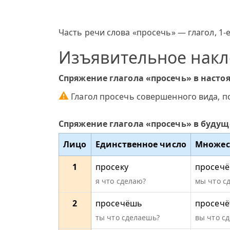
Часть речи слова «просечь» — глагол, 1-
Изъявительное нак
Спряжение глагола «просечь» в наст
⚠
Глагол просечь совершенного вида, п
Спряжение глагола «просечь» в буду
Лицо
Единственное число
Множес
1
просеку
просеч
я что сделаю?
мы что с
2
просечёшь
просечё
ты что сделаешь?
вы что сд