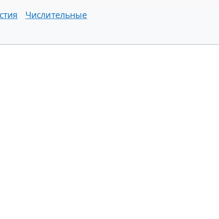
стия
Числительные