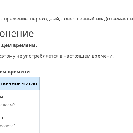
е спряжение, переходный, совершенный вид (отвечает на
лонение
оящем времени.
оэтому не употребляется в настоящем времени.
щем времени.
твенное число
ём
делаем?
те
елаете?