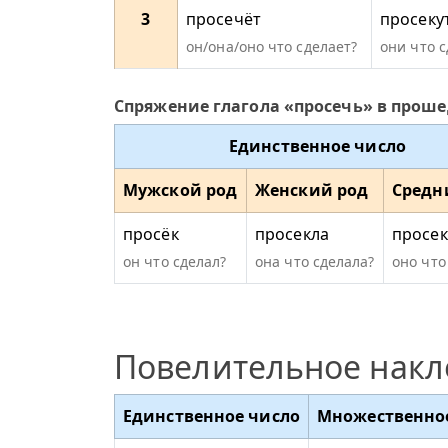
3
просечёт
просеку
он/она/оно что сделает?
они что 
Спряжение глагола «просечь» в прош
Единственное число
Мужской род
Женский род
Средн
просёк
просекла
просе
он что сделал?
она что сделала?
оно что
Повелительное нак
Единственное число
Множественно