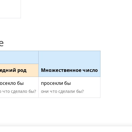
е
едний род
Множественное число
осекло бы
просекли бы
о что сделало бы?
они что сделали бы?