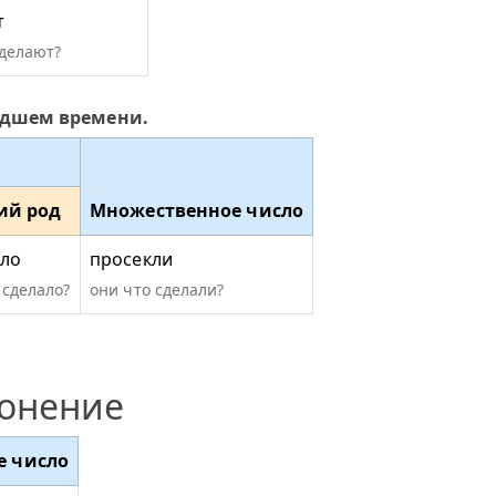
т
сделают?
едшем времени.
ий род
Множественное число
кло
просекли
 сделало?
они что сделали?
лонение
е число