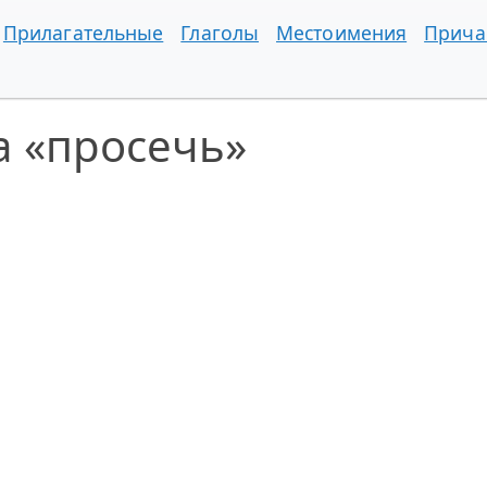
Прилагательные
Глаголы
Местоимения
Прича
а «просечь»