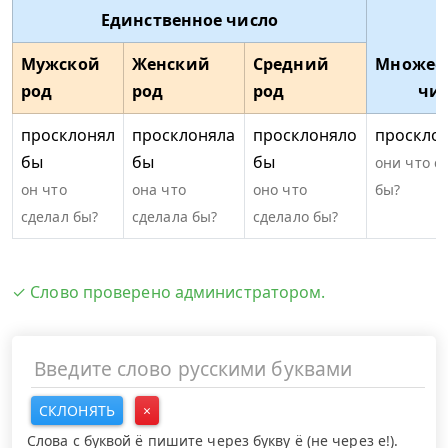
Единственное число
Мужской
Женский
Средний
Множес
род
род
род
чи
просклонял
просклоняла
просклоняло
проскло
бы
бы
бы
они что с
он что
она что
оно что
бы?
сделал бы?
сделала бы?
сделало бы?
✓ Слово проверено администратором.
СКЛОНЯТЬ
×
Слова с буквой ё пишите через букву ё (не через е!).