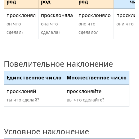
род
род
род
чи
просклонял
просклоняла
просклоняло
проскло
он что
она что
оно что
они что с
сделал?
сделала?
сделало?
Повелительное наклонение
Единственное число
Множественное число
просклоняй
просклоняйте
ты что сделай?
вы что сделайте?
Условное наклонение