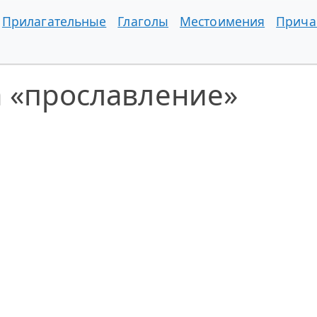
Прилагательные
Глаголы
Местоимения
Прича
а «прославление»