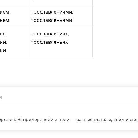
ием,
прославлениями,
ньем
прославленьями
ье,
прославлениях,
ии,
прославленьях
ньи
через е!). Например: поём и поем — разные глаголы, съём и съ