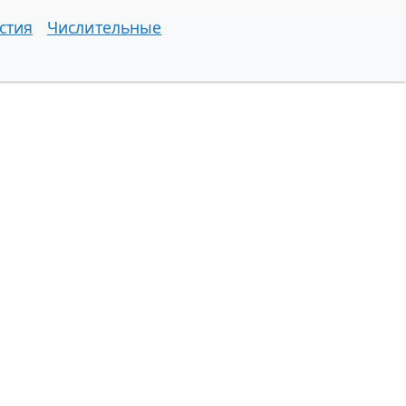
стия
Числительные