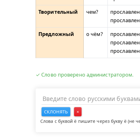
Творительный
чем?
прославлен
прославле
Предложный
о чём?
прославлен
прославлен
прославле
✓ Слово проверено администратором.
СКЛОНЯТЬ
×
Слова с буквой ё пишите через букву ё (не 