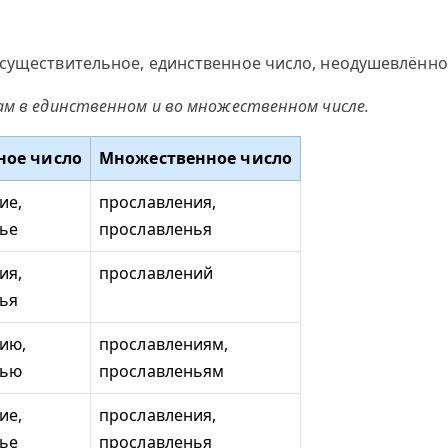
существительное, единственное число, неодушевлённое,
ам в единственном и во множественном числе.
ное число
Множественное число
ие,
прославления,
ье
прославленья
ия,
прославлений
ья
ию,
прославлениям,
нью
прославленьям
ие,
прославления,
ье
прославленья