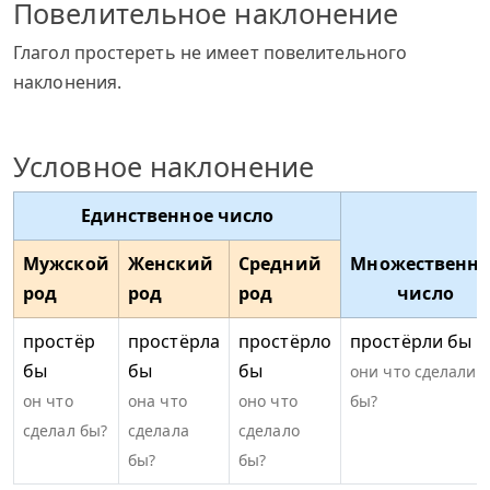
Повелительное наклонение
Глагол простереть не имеет повелительного
наклонения.
Условное наклонение
Единственное число
Мужской
Женский
Средний
Множественно
род
род
род
число
простёр
простёрла
простёрло
простёрли бы
бы
бы
бы
они что сделали
он что
она что
оно что
бы?
сделал бы?
сделала
сделало
бы?
бы?