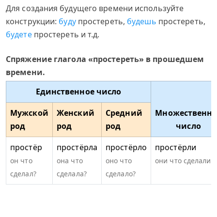
Для создания будущего времени используйте
конструкции:
буду
простереть,
будешь
простереть,
будете
простереть и т.д.
Спряжение глагола «простереть» в прошедшем
времени.
Единственное число
Мужской
Женский
Средний
Множественно
род
род
род
число
простёр
простёрла
простёрло
простёрли
он что
она что
оно что
они что сделали?
сделал?
сделала?
сделало?