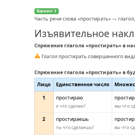
Вариант 2
Часть речи слова «простирать» — глагол,
Изъявительное нак
Спряжение глагола «простирать» в н
⚠
Глагол простирать совершенного вида
Спряжение глагола «простирать» в б
Лицо
Единственное число
Множес
1
простираю
простир
я что сделаю?
мы что с
2
простираешь
простир
ты что сделаешь?
вы что сд