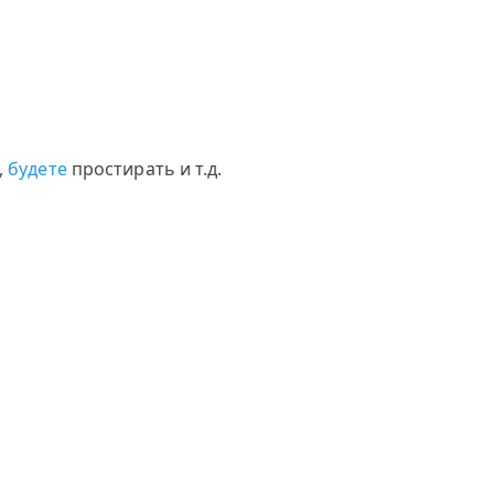
,
будете
простирать и т.д.