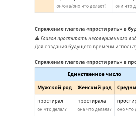
он/она/оно что делает?
они что 
Спряжение глагола «простирать» в б
⚠ Глагол простирать несовершенного вид
Для создания будущего времени использ
Спряжение глагола «простирать» в п
Единственное число
Мужской род
Женский род
Средни
простирал
простирала
прости
он что делал?
она что делала?
оно что 