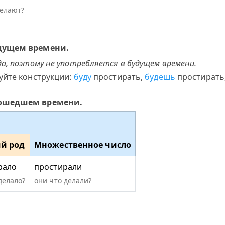
делают?
удущем времени.
а, поэтому не употребляется в будущем времени.
уйте конструкции:
буду
простирать,
будешь
простирать
рошедшем времени.
й род
Множественное число
рало
простирали
делало?
они что делали?