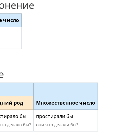
лонение
е число
е
дний род
Множественное число
стирало бы
простирали бы
что делало бы?
они что делали бы?