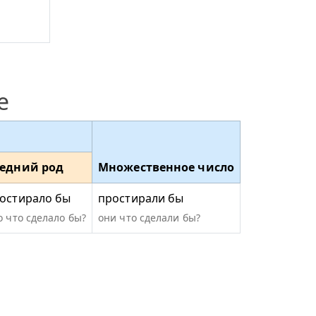
е
едний род
Множественное число
остирало бы
простирали бы
о что сделало бы?
они что сделали бы?