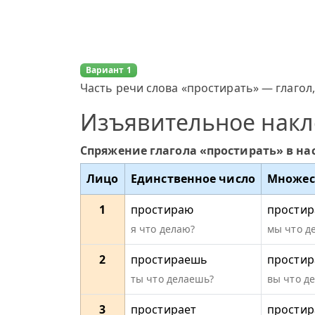
Вариант 1
Часть речи слова «простирать» — глагол,
Изъявительное нак
Спряжение глагола «простирать» в н
Лицо
Единственное число
Множес
1
простираю
простир
я что делаю?
мы что д
2
простираешь
простир
ты что делаешь?
вы что д
3
простирает
простир