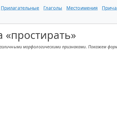
Прилагательные
Глаголы
Местоимения
Прича
а «простирать»
различными морфологическими признаками. Покажем форм