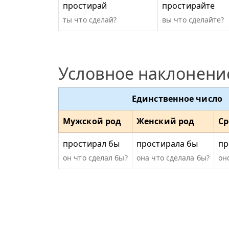
простирай
простирайте
ты что сделай?
вы что сделайте?
Условное наклонени
Единственное число
Мужской род
Женский род
Ср
простирал бы
простирала бы
пр
он что сделал бы?
она что сделала бы?
он