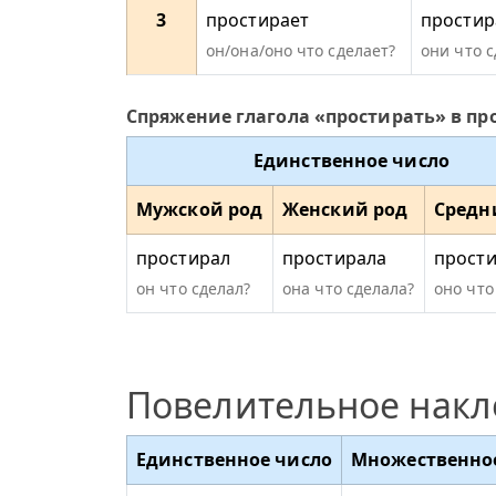
3
простирает
простир
он/она/оно что сделает?
они что 
Спряжение глагола «простирать» в п
Единственное число
Мужской род
Женский род
Средн
простирал
простирала
прост
он что сделал?
она что сделала?
оно что
Повелительное нак
Единственное число
Множественно