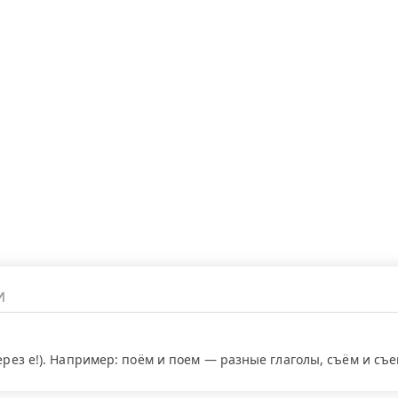
через е!). Например: поём и поем — разные глаголы, съём и съ