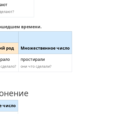
ают
сделают?
рошедшем времени.
ий род
Множественное число
ирало
простирали
 сделало?
они что сделали?
лонение
е число