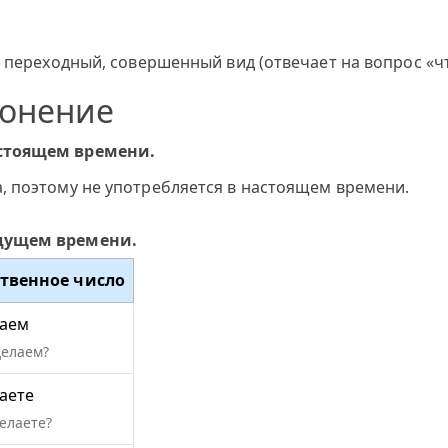
 переходный, совершенный вид (отвечает на вопрос «что
лонение
астоящем времени.
, поэтому не употребляется в настоящем времени.
удущем времени.
твенное число
аем
делаем?
аете
елаете?