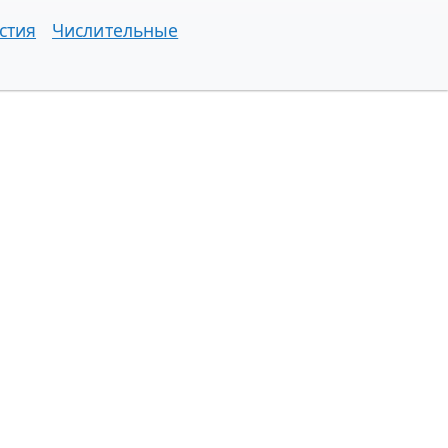
стия
Числительные