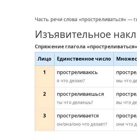
Часть речи слова «простреливаться» — гл
Изъявительное нак
Спряжение глагола «простреливаться
Лицо
Единственное число
Множес
1
простреливаюсь
простре
я что делаю?
мы что д
2
простреливаешься
простре
ты что делаешь?
вы что д
3
простреливается
простре
он/она/оно что делает?
они что 