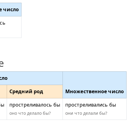
е число
сь
е
сло
Средний род
Множественное число
бы
простреливалось бы
простреливались бы
оно что делало бы?
они что делали бы?