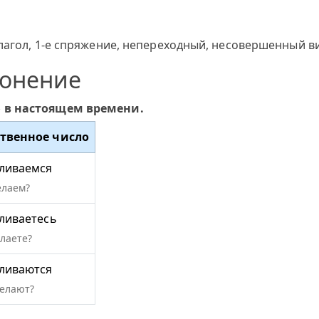
агол, 1-е спряжение, непереходный, несовершенный вид
лонение
» в настоящем времени.
твенное число
ливаемся
елаем?
ливаетесь
елаете?
ливаются
делают?