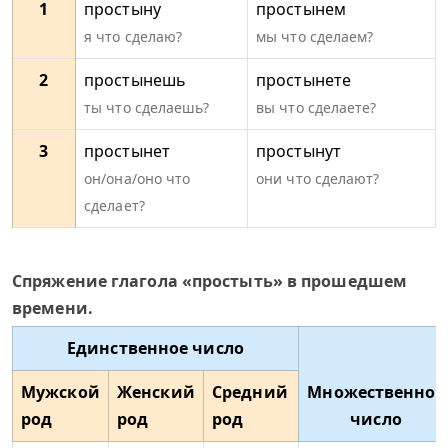
1
простыну
простынем
я что сделаю?
мы что сделаем?
2
простынешь
простынете
ты что сделаешь?
вы что сделаете?
3
простынет
простынут
он/она/оно что
они что сделают?
сделает?
Спряжение глагола «простыть» в прошедшем
времени.
Единственное число
Мужской
Женский
Средний
Множественное
род
род
род
число