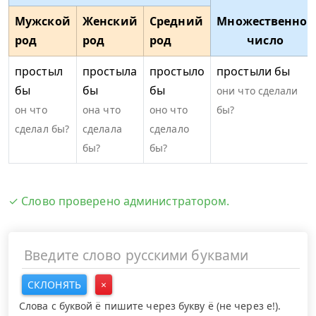
Мужской
Женский
Средний
Множественное
род
род
род
число
простыл
простыла
простыло
простыли бы
бы
бы
бы
они что сделали
он что
она что
оно что
бы?
сделал бы?
сделала
сделало
бы?
бы?
✓ Слово проверено администратором.
СКЛОНЯТЬ
×
Слова с буквой ё пишите через букву ё (не через е!).