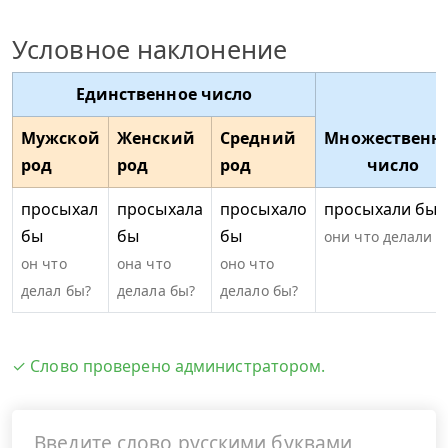
Условное наклонение
Единственное число
Мужской
Женский
Средний
Множественн
род
род
род
число
просыхал
просыхала
просыхало
просыхали бы
бы
бы
бы
они что делали б
он что
она что
оно что
делал бы?
делала бы?
делало бы?
✓ Слово проверено администратором.