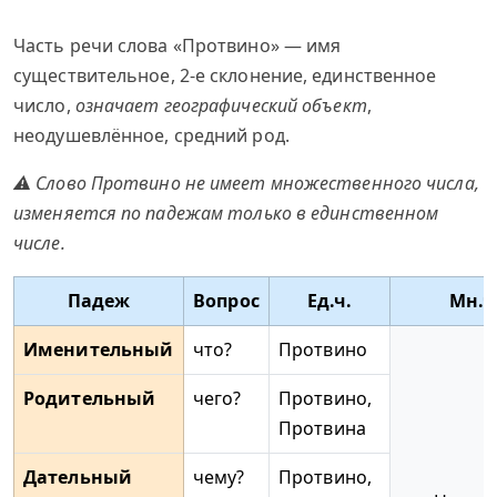
Часть речи слова «Протвино» — имя
существительное, 2-е склонение, единственное
число,
означает географический объект
,
неодушевлённое, средний род.
⚠ Слово Протвино не имеет множественного числа,
изменяется по падежам только в единственном
числе.
Падеж
Вопрос
Ед.ч.
Мн.ч
Именительный
что?
Протвино
Родительный
чего?
Протвино,
Протвина
Дательный
чему?
Протвино,