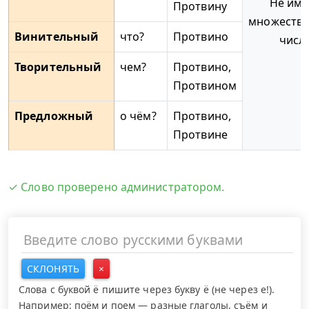
Не име
Протвину
множестве
Винительный
что?
Протвино
числ
Творительный
чем?
Протвино,
Протвином
Предложный
о чём?
Протвино,
Протвине
✓ Слово проверено администратором.
СКЛОНЯТЬ
×
Слова с буквой ё пишите через букву ё (не через е!).
Например: поём и поем — разные глаголы, съём и