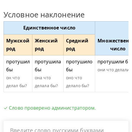
Условное наклонение
Единственное число
Мужской
Женский
Средний
Множественн
род
род
род
число
протушил
протушила
протушило
протушили бы
бы
бы
бы
они что делали 
он что
она что
оно что
делал бы?
делала бы?
делало бы?
✓ Слово проверено администратором.