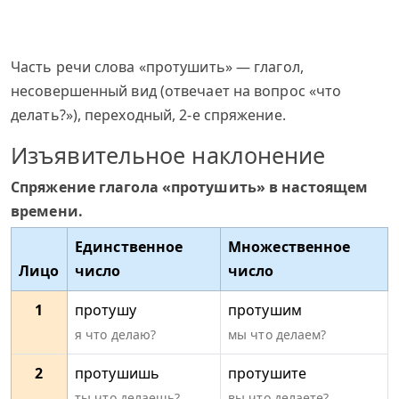
Часть речи слова «протушить» — глагол,
несовершенный вид (отвечает на вопрос «что
делать?»), переходный, 2-е спряжение.
Изъявительное наклонение
Спряжение глагола «протушить» в настоящем
времени.
Единственное
Множественное
Лицо
число
число
1
протушу
протушим
я что делаю?
мы что делаем?
2
протушишь
протушите
ты что делаешь?
вы что делаете?