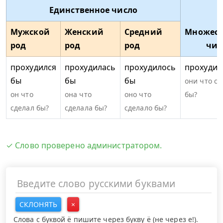
Единственное число
Мужской
Женский
Средний
Множест
род
род
род
чис
прохудился
прохудилась
прохудилось
прохудил
бы
бы
бы
они что сд
он что
она что
оно что
бы?
сделал бы?
сделала бы?
сделало бы?
✓ Слово проверено администратором.
СКЛОНЯТЬ
×
Слова с буквой ё пишите через букву ё (не через е!).