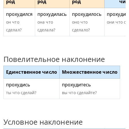
род
род
род
чис
прохудился
прохудилась
прохудилось
прохудил
он что
она что
оно что
они что сд
сделал?
сделала?
сделало?
Повелительное наклонение
Единственное число
Множественное число
прохудись
прохудитесь
ты что сделай?
вы что сделайте?
Условное наклонение