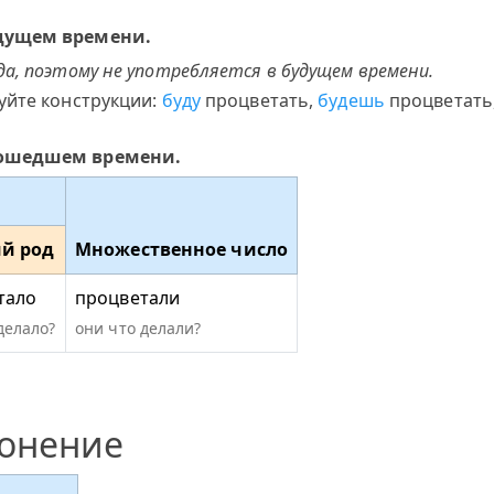
удущем времени.
а, поэтому не употребляется в будущем времени.
уйте конструкции:
буду
процветать,
будешь
процветать
рошедшем времени.
й род
Множественное число
тало
процветали
делало?
они что делали?
лонение