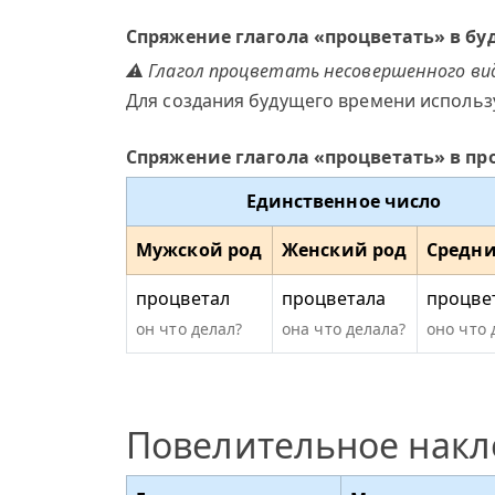
Спряжение глагола «процветать» в б
⚠ Глагол процветать несовершенного вид
Для создания будущего времени использ
Спряжение глагола «процветать» в п
Единственное число
Мужской род
Женский род
Средни
процветал
процветала
процве
он что делал?
она что делала?
оно что 
Повелительное нак