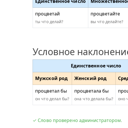
Единственное число
Множественно
процветай
процветайте
ты что делай?
вы что делайте?
Условное наклонени
Единственное число
Мужской род
Женский род
Сре
процветал бы
процветала бы
про
он что делал бы?
она что делала бы?
оно 
✓ Слово проверено администратором.