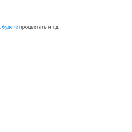
,
будете
процветать и т.д.