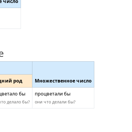
е число
е
дний род
Множественное число
цветало бы
процветали бы
что делало бы?
они что делали бы?