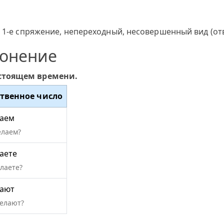
 1-е спряжение, непереходный, несовершенный вид (отв
лонение
астоящем времени.
твенное число
аем
елаем?
аете
елаете?
ают
делают?