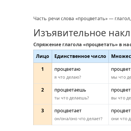
Часть речи слова «процветать» — глагол,
Изъявительное нак
Спряжение глагола «процветать» в н
Лицо
Единственное число
Множес
1
процветаю
процвет
я что делаю?
мы что д
2
процветаешь
процвет
ты что делаешь?
вы что д
3
процветает
процвет
он/она/оно что делает?
они что 