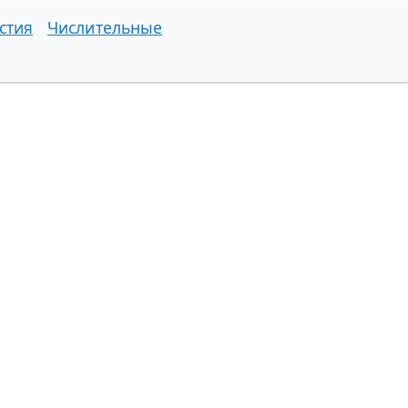
стия
Числительные