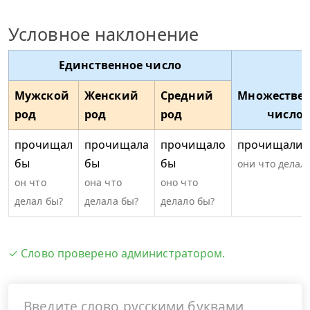
Условное наклонение
Единственное число
Мужской
Женский
Средний
Множестве
род
род
род
число
прочищал
прочищала
прочищало
прочищали 
бы
бы
бы
они что делал
он что
она что
оно что
делал бы?
делала бы?
делало бы?
✓ Слово проверено администратором.