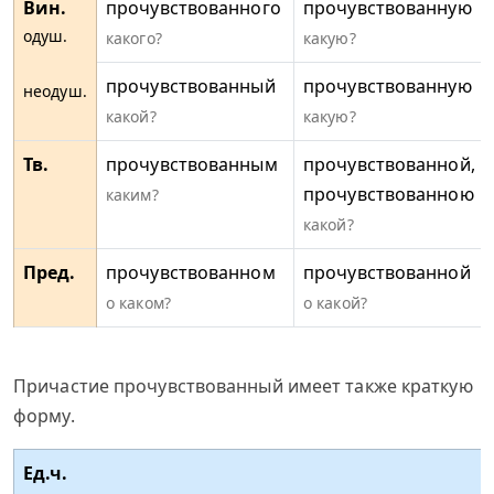
Вин.
прочувствованного
прочувствованную
одуш.
какого?
какую?
прочувствованный
прочувствованную
неодуш.
какой?
какую?
Тв.
прочувствованным
прочувствованной,
прочувствованною
каким?
какой?
Пред.
прочувствованном
прочувствованной
о каком?
о какой?
Причастие прочувствованный имеет также краткую
форму.
Ед.ч.