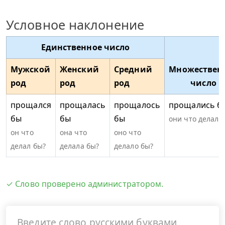
Условное наклонение
Единственное число
Мужской
Женский
Средний
Множествен
род
род
род
число
прощался
прощалась
прощалось
прощались б
бы
бы
бы
они что делали
он что
она что
оно что
делал бы?
делала бы?
делало бы?
✓ Слово проверено администратором.