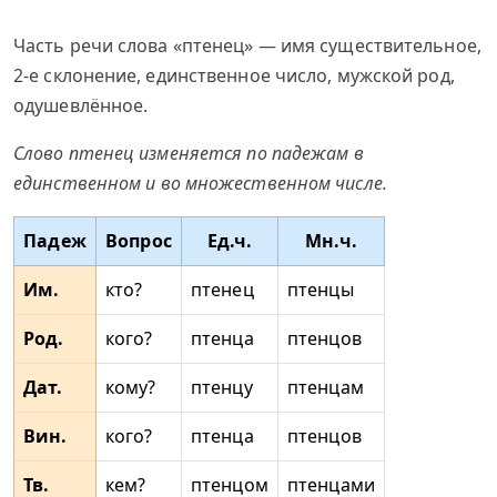
Часть речи слова «птенец» — имя существительное,
2-е склонение, единственное число, мужской род,
одушевлённое.
Слово птенец изменяется по падежам в
единственном и во множественном числе.
Падеж
Вопрос
Ед.ч.
Мн.ч.
Им.
кто?
птенец
птенцы
Род.
кого?
птенца
птенцов
Дат.
кому?
птенцу
птенцам
Вин.
кого?
птенца
птенцов
Тв.
кем?
птенцом
птенцами