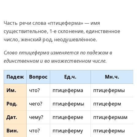
Часть речи слова «птицеферма» — имя
существительное, 1-е склонение, единственное
число, женский род, неодушевлённое.
Слово птицеферма изменяется по падежам в
единственном и во множественном числе.
Падеж
Вопрос
Ед.ч.
Мн.ч.
Им.
что?
птицеферма
птицефермы
Род.
чего?
птицефермы
птицеферм
Дат.
чему?
птицеферме
птицефермам
Вин.
что?
птицеферму
птицефермы