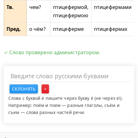
Тв.
чем?
птицефермой,
птицефермами
птицефермою
Пред.
о чём?
птицеферме
птицефермах
✓ Слово проверено администратором.
СКЛОНЯТЬ
×
Слова с буквой ё пишите через букву ё (не через е!).
Например: поём и поем — разные глаголы, съём и
съем — слова разных частей речи.