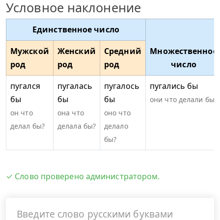
Условное наклонение
Единственное число
Мужской
Женский
Средний
Множественное
род
род
род
число
пугался
пугалась
пугалось
пугались бы
бы
бы
бы
они что делали бы?
он что
она что
оно что
делал бы?
делала бы?
делало
бы?
✓ Слово проверено администратором.