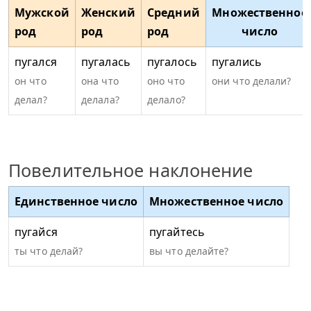
Мужской
Женский
Средний
Множественное
род
род
род
число
пугался
пугалась
пугалось
пугались
он что
она что
оно что
они что делали?
делал?
делала?
делало?
Повелительное наклонение
Единственное число
Множественное число
пугайся
пугайтесь
ты что делай?
вы что делайте?