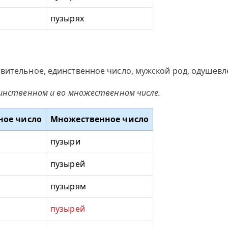
пузырях
вительное, единственное число, мужской род, одушевлё
динственном и во множественном числе.
ное число
Множественное число
пузыри
пузырей
пузырям
пузырей