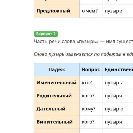
Предложный
о чём?
пузыре
Вариант 2
Часть речи слова «пузырь» — имя сущест
Слово пузырь изменяется по падежам в е
Падеж
Вопрос
Единствен
Именительный
кто?
пузырь
Родительный
кого?
пузыря
Дательный
кому?
пузырю
Винительный
кого?
пузыря