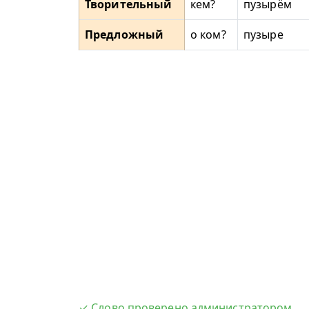
Творительный
кем?
пузырём
Предложный
о ком?
пузыре
✓ Слово проверено администратором.