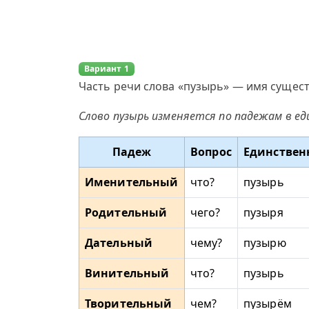
Вариант 1
Часть речи слова «пузырь» — имя сущест
Слово пузырь изменяется по падежам в е
Падеж
Вопрос
Единствен
Именительный
что?
пузырь
Родительный
чего?
пузыря
Дательный
чему?
пузырю
Винительный
что?
пузырь
Творительный
чем?
пузырём