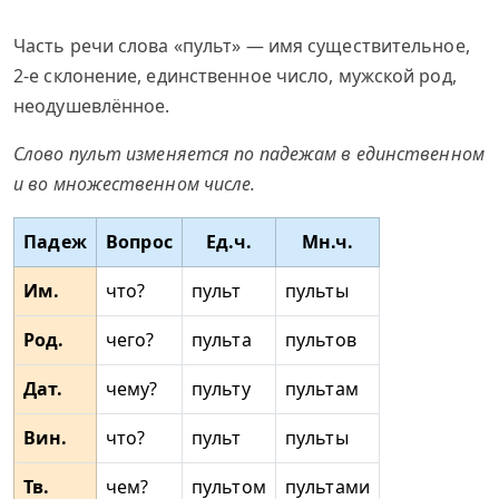
Часть речи слова «пульт» — имя существительное,
2-е склонение, единственное число, мужской род,
неодушевлённое.
Слово пульт изменяется по падежам в единственном
и во множественном числе.
Падеж
Вопрос
Ед.ч.
Мн.ч.
Им.
что?
пульт
пульты
Род.
чего?
пульта
пультов
Дат.
чему?
пульту
пультам
Вин.
что?
пульт
пульты
Тв.
чем?
пультом
пультами