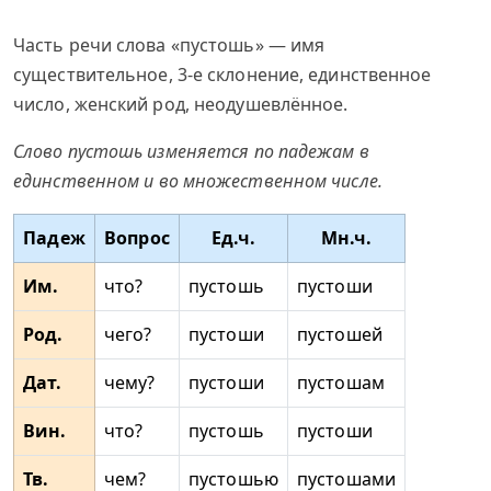
Часть речи слова «пустошь» — имя
существительное, 3-е склонение, единственное
число, женский род, неодушевлённое.
Слово пустошь изменяется по падежам в
единственном и во множественном числе.
Падеж
Вопрос
Ед.ч.
Мн.ч.
Им.
что?
пустошь
пустоши
Род.
чего?
пустоши
пустошей
Дат.
чему?
пустоши
пустошам
Вин.
что?
пустошь
пустоши
Тв.
чем?
пустошью
пустошами