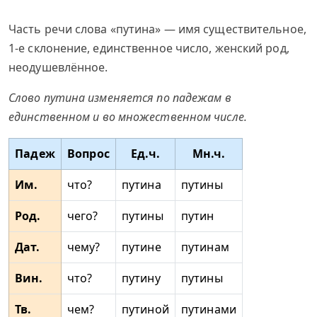
Часть речи слова «путина» — имя существительное,
1-е склонение, единственное число, женский род,
неодушевлённое.
Слово путина изменяется по падежам в
единственном и во множественном числе.
Падеж
Вопрос
Ед.ч.
Мн.ч.
Им.
что?
путина
путины
Род.
чего?
путины
путин
Дат.
чему?
путине
путинам
Вин.
что?
путину
путины
Тв.
чем?
путиной
путинами