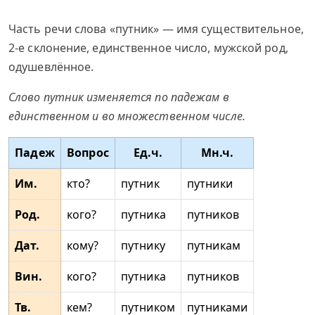
Часть речи слова «путник» — имя существительное,
2-е склонение, единственное число, мужской род,
одушевлённое.
Слово путник изменяется по падежам в
единственном и во множественном числе.
Падеж
Вопрос
Ед.ч.
Мн.ч.
Им.
кто?
путник
путники
Род.
кого?
путника
путников
Дат.
кому?
путнику
путникам
Вин.
кого?
путника
путников
Тв.
кем?
путником
путниками