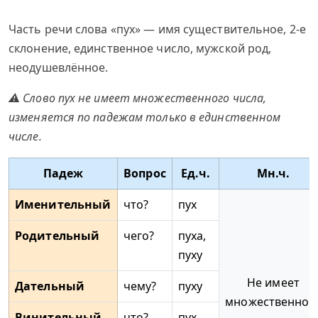
Часть речи слова «пух» — имя существительное, 2-е
склонение, единственное число, мужской род,
неодушевлённое.
⚠ Слово пух не имеет множественного числа,
изменяется по падежам только в единственном
числе.
Падеж
Вопрос
Ед.ч.
Мн.ч.
Именительный
что?
пух
Родительный
чего?
пуха,
пуху
Не имеет
Дательный
чему?
пуху
множественног
Винительный
что?
пух