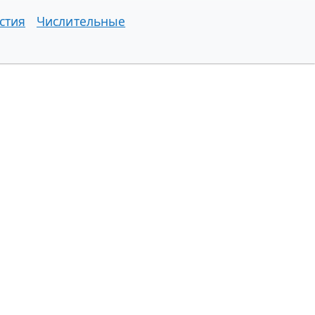
стия
Числительные