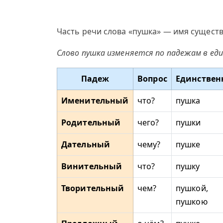
Часть речи слова «пушка» — имя существ
Слово пушка изменяется по падежам в ед
Падеж
Вопрос
Единствен
Именительный
что?
пушка
Родительный
чего?
пушки
Дательный
чему?
пушке
Винительный
что?
пушку
Творительный
чем?
пушкой,
пушкою