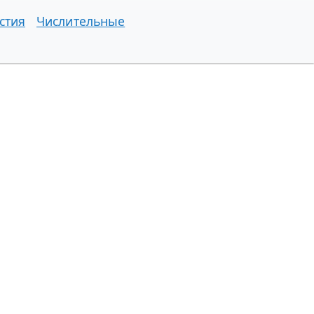
стия
Числительные