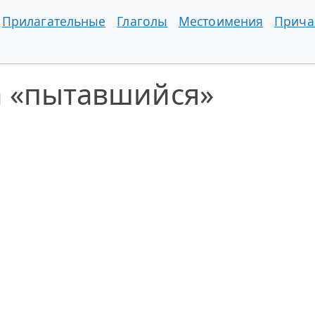
Прилагательные
Глаголы
Местоимения
Прича
а «пытавшийся»