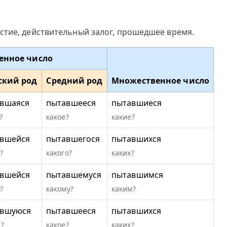
стие, действительный залог, прошедшее время.
енное число
ский род
Средний род
Множественное число
вшаяся
пытавшееся
пытавшиеся
?
какое?
какие?
вшейся
пытавшегося
пытавшихся
?
какого?
каких?
вшейся
пытавшемуся
пытавшимся
?
какому?
каким?
авшуюся
пытавшееся
пытавшихся
?
какое?
каких?