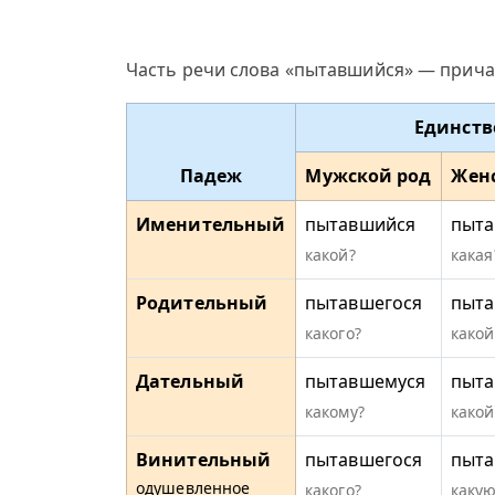
Часть речи слова «пытавшийся» — прича
Единств
Падеж
Мужской род
Жен
Именительный
пытавшийся
пыта
какой?
какая
Родительный
пытавшегося
пыта
какого?
какой
Дательный
пытавшемуся
пыта
какому?
какой
Винительный
пытавшегося
пыт
одушевленное
какого?
какую