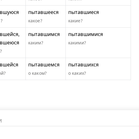
авшуюся
пытавшееся
пытавшиеся
?
какое?
какие?
вшейся,
пытавшимся
пытавшимися
авшеюся
каким?
какими?
?
вшейся
пытавшемся
пытавшихся
ой?
о каком?
о каких?