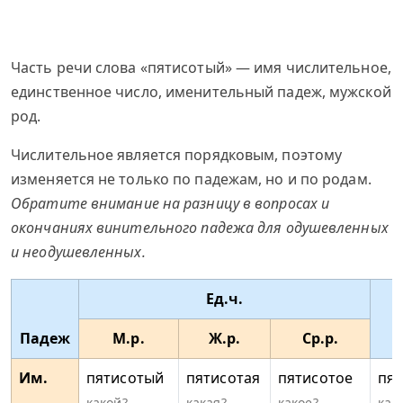
Часть речи слова «пятисотый» — имя числительное,
единственное число, именительный падеж, мужской
род.
Числительное является порядковым, поэтому
изменяется не только по падежам, но и по родам.
Обратите внимание на разницу в вопросах и
окончаниях винительного падежа для одушевленных
и неодушевленных.
Ед.ч.
Падеж
М.р.
Ж.р.
Ср.р.
Им.
пятисотый
пятисотая
пятисотое
пя
какой?
какая?
какое?
как