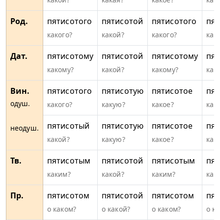
Род.
пятисотого
пятисотой
пятисотого
пят
какого?
какой?
какого?
как
Дат.
пятисотому
пятисотой
пятисотому
пя
какому?
какой?
какому?
как
Вин.
пятисотого
пятисотую
пятисотое
пят
одуш.
какого?
какую?
какое?
как
пятисотый
пятисотую
пятисотое
пя
неодуш.
какой?
какую?
какое?
как
Тв.
пятисотым
пятисотой
пятисотым
пя
каким?
какой?
каким?
как
Пр.
пятисотом
пятисотой
пятисотом
пят
о каком?
о какой?
о каком?
о к