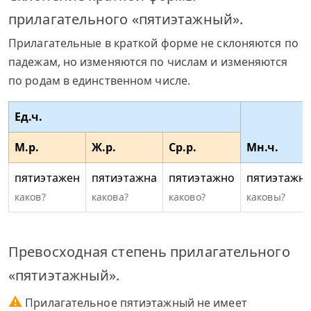
прилагательного «пятиэтажный».
Прилагательные в краткой форме не склоняются по
падежам, но изменяются по числам и изменяются
по родам в единственном числе.
Ед.ч.
М.р.
Ж.р.
Ср.р.
Мн.ч.
пятиэтажен
пятиэтажна
пятиэтажно
пятиэтажн
каков?
какова?
каково?
каковы?
Превосходная степень прилагательного
«пятиэтажный».
⚠
Прилагательное пятиэтажный не имеет