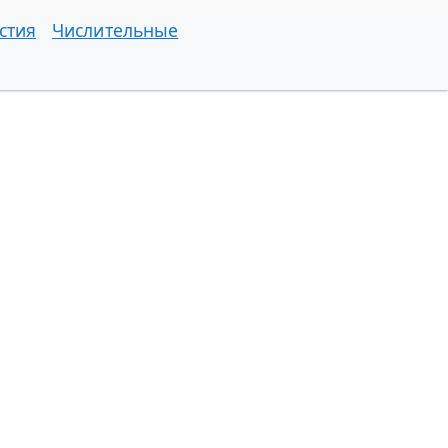
стия
Числительные