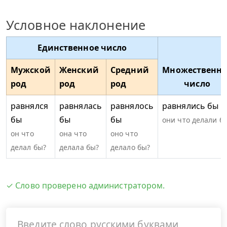
Условное наклонение
Единственное число
Мужской
Женский
Средний
Множественно
род
род
род
число
равнялся
равнялась
равнялось
равнялись бы
бы
бы
бы
они что делали б
он что
она что
оно что
делал бы?
делала бы?
делало бы?
✓ Слово проверено администратором.