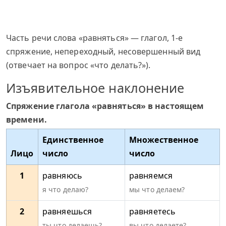
Часть речи слова «равняться» — глагол, 1-е
спряжение, непереходный, несовершенный вид
(отвечает на вопрос «что делать?»).
Изъявительное наклонение
Спряжение глагола «равняться» в настоящем
времени.
Единственное
Множественное
Лицо
число
число
1
равняюсь
равняемся
я что делаю?
мы что делаем?
2
равняешься
равняетесь
ты что делаешь?
вы что делаете?