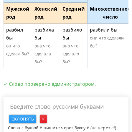
Мужской
Женский
Средний
Множественное
род
род
род
число
разбил
разбила
разбило
разбили бы
бы
бы
бы
они что сделали
он что
она что
оно что
бы?
сделал бы?
сделала
сделало
бы?
бы?
✓ Слово проверено администратором.
СКЛОНЯТЬ
×
Слова с буквой ё пишите через букву ё (не через е!).