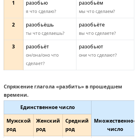
1
разобью
разобьём
я что сделаю?
мы что сделаем?
2
разобьёшь
разобьёте
ты что сделаешь?
вы что сделаете?
3
разобьёт
разобьют
он/она/оно что
они что сделают?
сделает?
Спряжение глагола «разбить» в прошедшем
времени.
Единственное число
Мужской
Женский
Средний
Множественное
род
род
род
число