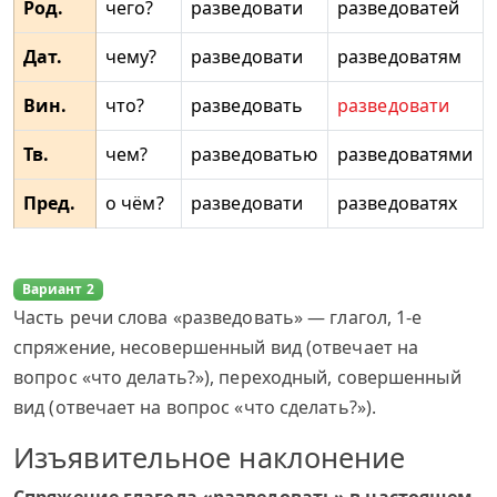
Род.
чего?
разведовати
разведоватей
Дат.
чему?
разведовати
разведоватям
Вин.
что?
разведовать
разведовати
Тв.
чем?
разведоватью
разведоватями
Пред.
о чём?
разведовати
разведоватях
Вариант 2
Часть речи слова «разведовать» — глагол, 1-е
спряжение, несовершенный вид (отвечает на
вопрос «что делать?»), переходный, совершенный
вид (отвечает на вопрос «что сделать?»).
Изъявительное наклонение