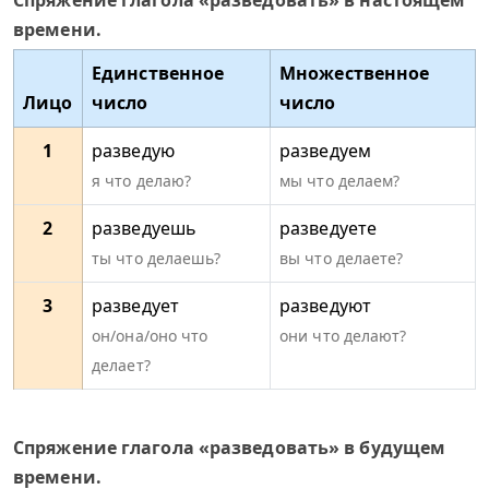
Спряжение глагола «разведовать» в настоящем
времени.
Единственное
Множественное
Лицо
число
число
1
разведую
разведуем
я что делаю?
мы что делаем?
2
разведуешь
разведуете
ты что делаешь?
вы что делаете?
3
разведует
разведуют
он/она/оно что
они что делают?
делает?
Спряжение глагола «разведовать» в будущем
времени.