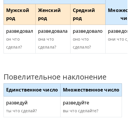
Мужской
Женский
Средний
Множест
род
род
род
чис
разведовал
разведовала
разведовало
разведов
он что
она что
оно что
они что сд
сделал?
сделала?
сделало?
Повелительное наклонение
Единственное число
Множественное число
разведуй
разведуйте
ты что сделай?
вы что сделайте?