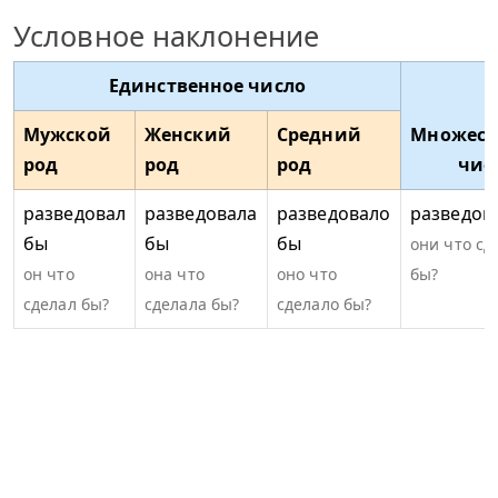
Условное наклонение
Единственное число
Мужской
Женский
Средний
Множест
род
род
род
чис
разведовал
разведовала
разведовало
разведов
бы
бы
бы
они что сд
он что
она что
оно что
бы?
сделал бы?
сделала бы?
сделало бы?