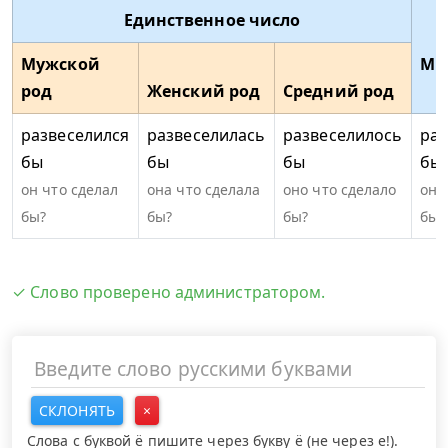
Единственное число
Мужской
Мн
род
Женский род
Средний род
развеселился
развеселилась
развеселилось
раз
бы
бы
бы
бы
он что сделал
она что сделала
оно что сделало
они
бы?
бы?
бы?
бы?
✓ Слово проверено администратором.
СКЛОНЯТЬ
×
Слова с буквой ё пишите через букву ё (не через е!).