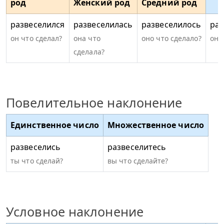
род
Женский род
Средний род
развеселился
развеселилась
развеселилось
раз
он что сделал?
она что
оно что сделало?
они
сделала?
Повелительное наклонение
Единственное число
Множественное число
развеселись
развеселитесь
ты что сделай?
вы что сделайте?
Условное наклонение