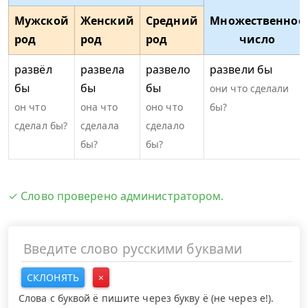
Мужской
Женский
Средний
Множественное
род
род
род
число
развёл
развела
развело
развели бы
бы
бы
бы
они что сделали
он что
она что
оно что
бы?
сделал бы?
сделала
сделало
бы?
бы?
✓ Слово проверено администратором.
СКЛОНЯТЬ
×
Слова с буквой ё пишите через букву ё (не через е!).