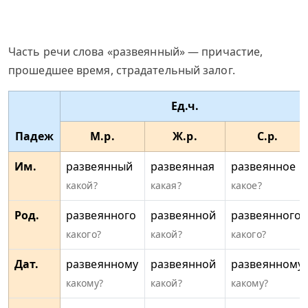
Часть речи слова «развеянный» — причастие,
прошедшее время, страдательный залог.
Ед.ч.
Падеж
М.р.
Ж.р.
С.р.
Им.
развеянный
развеянная
развеянное
какой?
какая?
какое?
Род.
развеянного
развеянной
развеянного
какого?
какой?
какого?
Дат.
развеянному
развеянной
развеянному
какому?
какой?
какому?