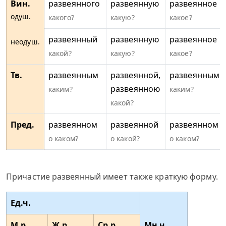
Вин.
развеянного
развеянную
развеянное
одуш.
какого?
какую?
какое?
развеянный
развеянную
развеянное
неодуш.
какой?
какую?
какое?
Тв.
развеянным
развеянной,
развеянным
развеянною
каким?
каким?
какой?
Пред.
развеянном
развеянной
развеянном
о каком?
о какой?
о каком?
Причастие развеянный имеет также краткую форму.
Ед.ч.
М.р.
Ж.р.
Ср.р.
Мн.ч.