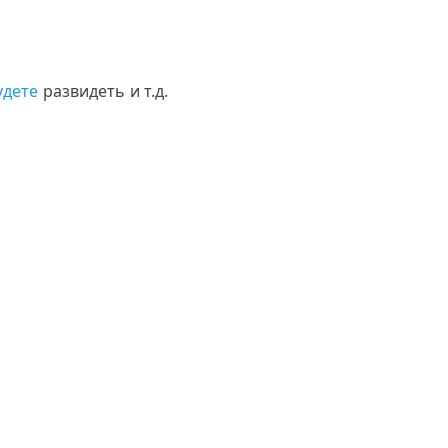
удете
развидеть и т.д.