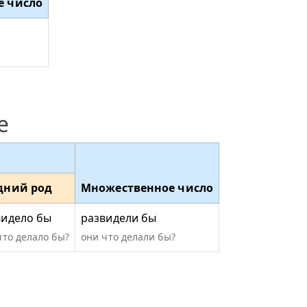
е число
е
дний род
Множественное число
видело бы
развидели бы
что делало бы?
они что делали бы?