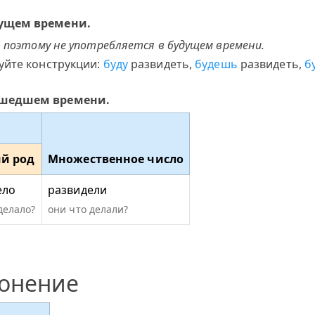
дущем времени.
 поэтому не употребляется в будущем времени.
уйте конструкции:
буду
развидеть,
будешь
развидеть,
б
ошедшем времени.
й род
Множественное число
ело
развидели
делало?
они что делали?
лонение