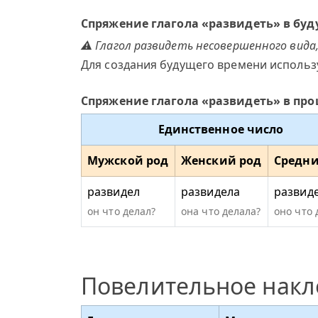
Спряжение глагола «развидеть» в бу
⚠ Глагол развидеть несовершенного вида,
Для создания будущего времени использ
Спряжение глагола «развидеть» в пр
Единственное число
Мужской род
Женский род
Средни
развидел
развидела
развид
он что делал?
она что делала?
оно что 
Повелительное нак