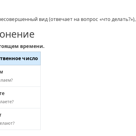
несовершенный вид (отвечает на вопрос «что делать?»),
лонение
стоящем времени.
твенное число
им
елаем?
те
елаете?
т
делают?