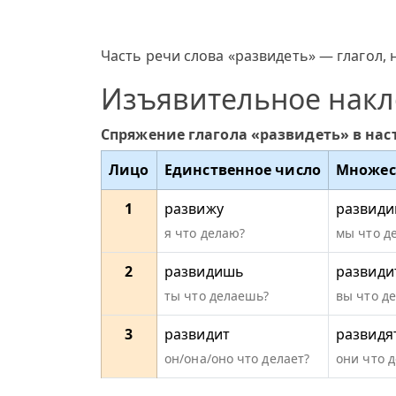
Часть речи слова «развидеть» — глагол, 
Изъявительное нак
Спряжение глагола «развидеть» в на
Лицо
Единственное число
Множес
1
развижу
развид
я что делаю?
мы что д
2
развидишь
развиди
ты что делаешь?
вы что д
3
развидит
развидя
он/она/оно что делает?
они что 