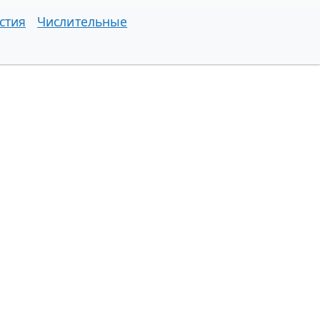
стия
Числительные