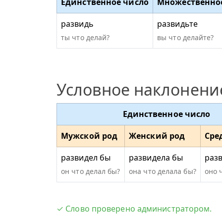
Единственное число
Множественно
развидь
развидьте
ты что делай?
вы что делайте?
Условное наклонени
Единственное число
Мужской род
Женский род
Сре
развидел бы
развидела бы
раз
он что делал бы?
она что делала бы?
оно 
✓ Слово проверено администратором.