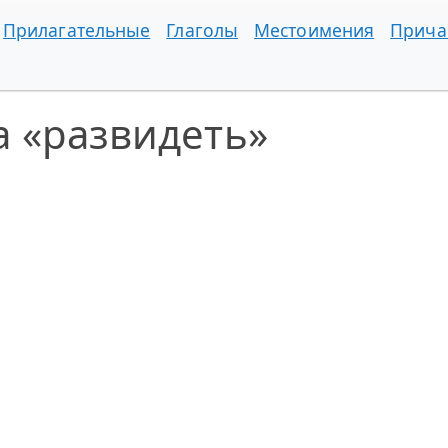
Прилагательные
Глаголы
Местоимения
Прича
а «развидеть»