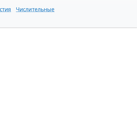
стия
Числительные