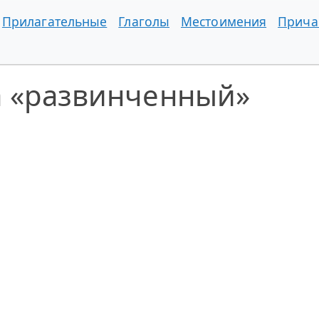
Прилагательные
Глаголы
Местоимения
Прича
а «развинченный»