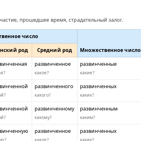
частие, прошедшее время, страдательный залог.
твенное число
нский род
Средний род
Множественное число
звинченная
развинченное
развинченные
ая?
какое?
какие?
звинченной
развинченного
развинченных
ой?
какого?
каких?
звинченной
развинченному
развинченным
ой?
какому?
каким?
звинченную
развинченное
развинченных
ую?
какое?
каких?