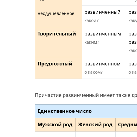
развинченный
ра
неодушевленное
какой?
как
Творительный
развинченным
раз
ра
каким?
как
Предложный
развинченном
ра
о каком?
о к
Причастие развинченный имеет также кр
Единственное число
Мужской род
Женский род
Средни