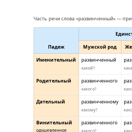
Часть речи слова «развинченный» — при
Единс
Падеж
Мужской род
Же
Именительный
развинченный
ра
какой?
как
Родительный
развинченного
ра
какого?
как
Дательный
развинченному
ра
какому?
как
Винительный
развинченного
ра
одушевленное
какого?
как