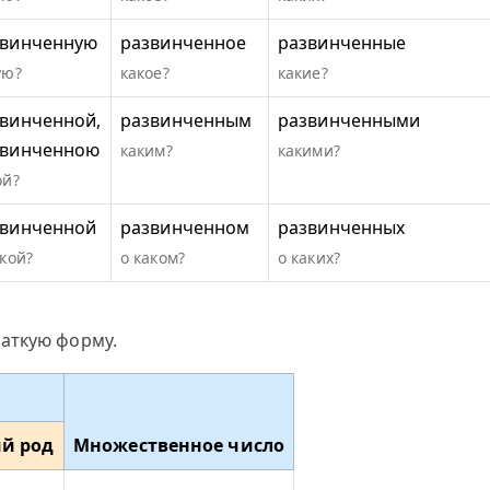
звинченную
развинченное
развинченные
ую?
какое?
какие?
винченной,
развинченным
развинченными
звинченною
каким?
какими?
ой?
звинченной
развинченном
развинченных
акой?
о каком?
о каких?
аткую форму.
й род
Множественное число