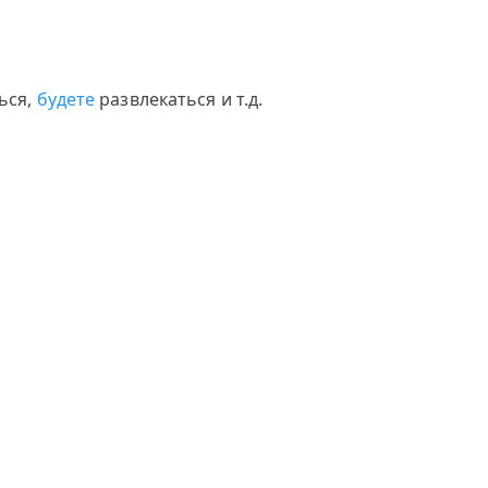
ься,
будете
развлекаться и т.д.