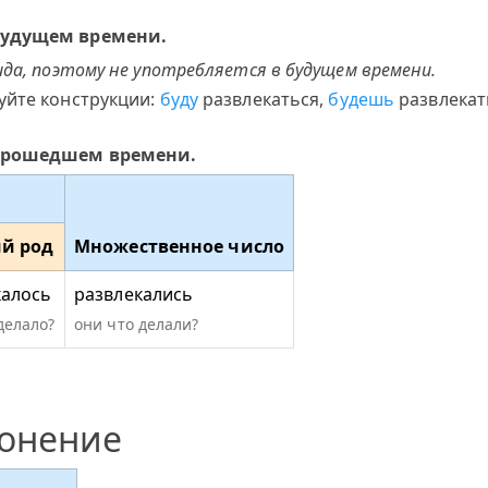
 будущем времени.
да, поэтому не употребляется в будущем времени.
уйте конструкции:
буду
развлекаться,
будешь
развлекат
 прошедшем времени.
й род
Множественное число
калось
развлекались
делало?
они что делали?
лонение