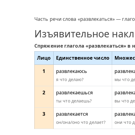
Часть речи слова «развлекаться» — глаго
Изъявительное нак
Спряжение глагола «развлекаться» в 
Лицо
Единственное число
Множес
1
развлекаюсь
развлек
я что делаю?
мы что д
2
развлекаешься
развлек
ты что делаешь?
вы что д
3
развлекается
развлек
он/она/оно что делает?
они что 