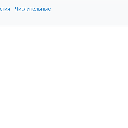
стия
Числительные