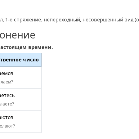
л, 1-е спряжение, непереходный, несовершенный вид (о
лонение
настоящем времени.
твенное число
аемся
елаем?
аетесь
елаете?
аются
делают?