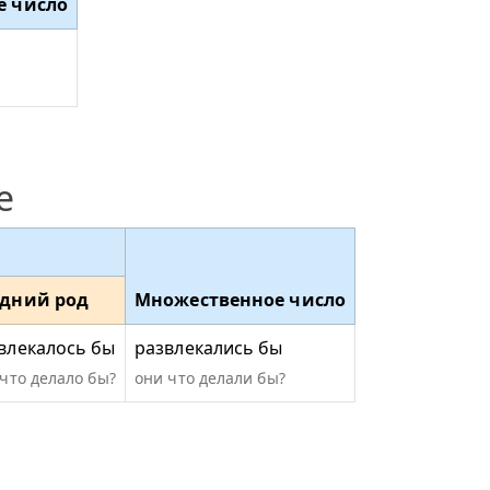
е число
е
едний род
Множественное число
влекалось бы
развлекались бы
 что делало бы?
они что делали бы?