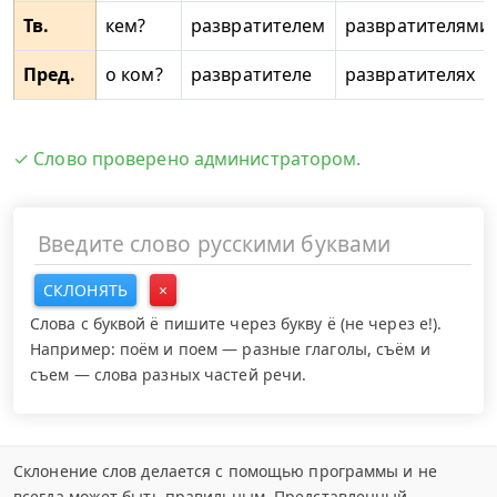
Тв.
кем?
развратителем
развратителями
Пред.
о ком?
развратителе
развратителях
✓ Слово проверено администратором.
СКЛОНЯТЬ
×
Слова с буквой ё пишите через букву ё (не через е!).
Например: поём и поем — разные глаголы, съём и
съем — слова разных частей речи.
Склонение слов делается с помощью программы и не
всегда может быть правильным. Представленный