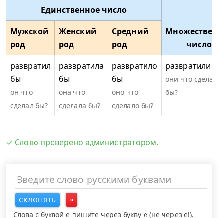
Единственное число
Мужской
Женский
Средний
Множествен
род
род
род
число
развратил
развратила
развратило
развратили 
бы
бы
бы
они что сделал
он что
она что
оно что
бы?
сделал бы?
сделала бы?
сделало бы?
✓ Слово проверено администратором.
СКЛОНЯТЬ
×
Слова с буквой ё пишите через букву ё (не через е!).