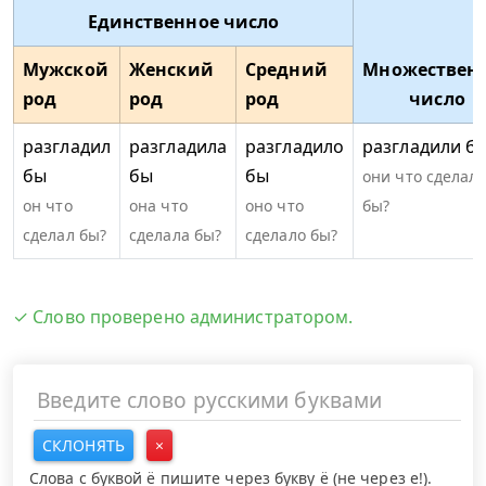
Единственное число
Мужской
Женский
Средний
Множествен
род
род
род
число
разгладил
разгладила
разгладило
разгладили б
бы
бы
бы
они что сделал
он что
она что
оно что
бы?
сделал бы?
сделала бы?
сделало бы?
✓ Слово проверено администратором.
СКЛОНЯТЬ
×
Слова с буквой ё пишите через букву ё (не через е!).