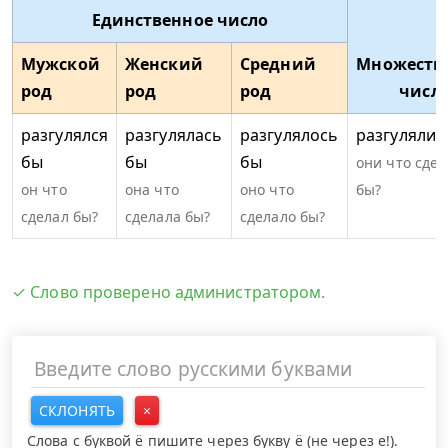
Единственное число
Мужской
Женский
Средний
Множеств
род
род
род
числ
разгулялся
разгулялась
разгулялось
разгулялис
бы
бы
бы
они что сде
он что
она что
оно что
бы?
сделал бы?
сделала бы?
сделало бы?
✓ Слово проверено администратором.
СКЛОНЯТЬ
×
Слова с буквой ё пишите через букву ё (не через е!).