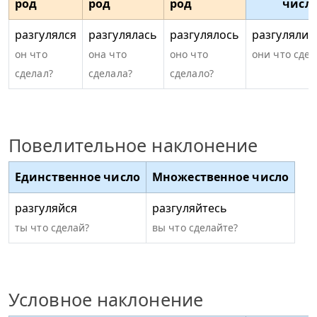
род
род
род
числ
разгулялся
разгулялась
разгулялось
разгулялис
он что
она что
оно что
они что сдел
сделал?
сделала?
сделало?
Повелительное наклонение
Единственное число
Множественное число
разгуляйся
разгуляйтесь
ты что сделай?
вы что сделайте?
Условное наклонение